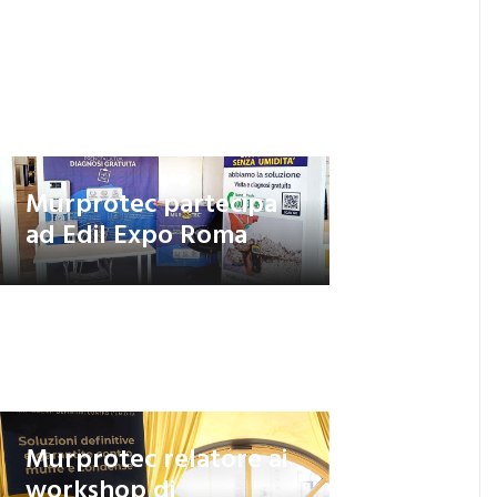
Murprotec partecipa
ad Edil Expo Roma
​​Murprotec relatore ai
workshop di