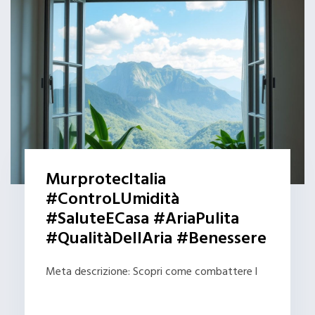
MurprotecItalia
#ControLUmidità
#SaluteECasa #AriaPulita
#QualitàDellAria #Benessere
Meta descrizione: Scopri come combattere l