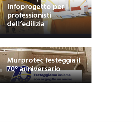
Infoprogetto per i
professionisti
dell’edilizia
Murprotec festeggia il
70° anniversario